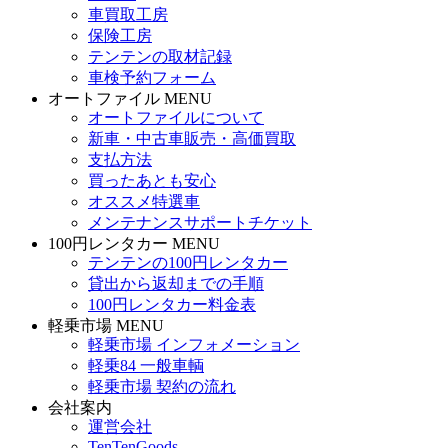
車買取工房
保険工房
テンテンの取材記録
車検予約フォーム
オートファイル MENU
オートファイルについて
新車・中古車販売・高価買取
支払方法
買ったあとも安心
オススメ特選車
メンテナンスサポートチケット
100円レンタカー MENU
テンテンの100円レンタカー
貸出から返却までの手順
100円レンタカー料金表
軽乗市場 MENU
軽乗市場 インフォメーション
軽乗84 一般車輌
軽乗市場 契約の流れ
会社案内
運営会社
TenTenGoods