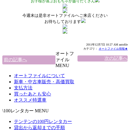
お子様が喜ぶおもちゃが盛りだくさん
今週末は是非オートファイルへご来店ください
お待ちしております
2011年12月7日 10:27 AM autofile
カテゴリ：
オートファイル情報★
オートフ
次の記事へ
前の記事へ
ァイル
MENU
オートファイルについて
新車・中古車販売・高価買取
支払方法
買ったあとも安心
オススメ特選車
\100レンタカー MENU
テンテンの100円レンタカー
貸出から返却までの手順