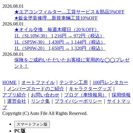
2026.08.01
★エアコンフィルター…工賃サービス＆部品5%OFF
★鈑金塗装修理…新規車輛工賃10%OFF
2026.08.01
★オイル交換 毎週木曜日（20％OFF）
1L（SL10W-30） 1,216円 → 972円（税込）
1L（SP5W-30） 1,430円 → 1,144円（税込）
1L（SP0W-20） 1,650円 → 1,320円（税込）
2026.08.01
保険をご成約いただいたお客様に実用的な◯◯プレゼ
ント！
HOME
｜
オートファイル
｜
テンテン工房
｜
100円レンタカー
｜
メンバーズカードのご紹介
｜
キャラクターグッズ
｜
アプリ紹介
｜
お問い合わせ
｜
ブログ（車情報局）
｜
採用情報
｜
運営会社
｜
リンク集
｜
プライバシーポリシー
｜
サイトマッ
プ
Copyright (C) Auto File All Rights Reserved.
PC版