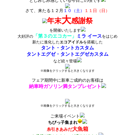
としみじみ感じている今日この頃です
さて、来たる１２月
１０（土）
１１日（日）
大
年末
感謝祭
を開催いたします
「第３のエコカー」
ミラ イース
大好評の
をはじめ
新たに進化した
エコアイドル
を搭載した
タント・タントカスタム
タントエグゼ・タントエグゼカスタム
など続々登場
※画像をクリックすると大きくなります
フェア期間中に新車ご成約のお客様は
納車時ガソリン満タンプレゼント
※画像をクリックすると大きくなります
ご来場イベント
ちびっ子集まれ
大魚箱
糸引きあみだ