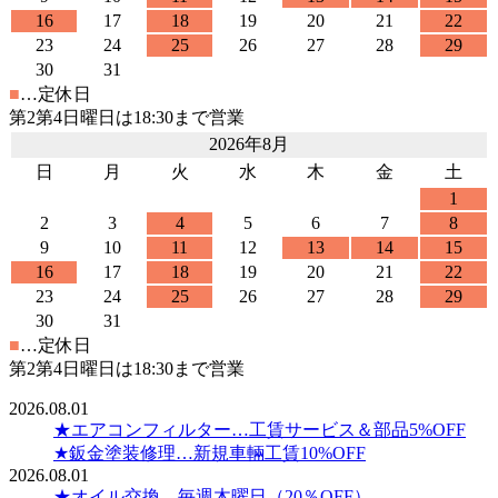
16
17
18
19
20
21
22
23
24
25
26
27
28
29
30
31
■
…定休日
第2第4日曜日は18:30まで営業
2026年8月
日
月
火
水
木
金
土
1
2
3
4
5
6
7
8
9
10
11
12
13
14
15
16
17
18
19
20
21
22
23
24
25
26
27
28
29
30
31
■
…定休日
第2第4日曜日は18:30まで営業
2026.08.01
★エアコンフィルター…工賃サービス＆部品5%OFF
★鈑金塗装修理…新規車輛工賃10%OFF
2026.08.01
★オイル交換 毎週木曜日（20％OFF）