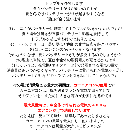
トラブルが多発します
冬もバッテリー上がりが多いのですが

夏と冬ではバッテリー上がりが起きやすくなる

理由が全く違います
冬は、寒さがバッテリーに影響してトラブルが起きやすいのですが

夏の場合は暑さが直接バッテリーに影響を及ぼして

トラブルを起こすわけではありません！

むしろバッテリーは、暑い夏ほど内部の化学反応が起こりやすく

冬に比べエンジンのかかりが良くなります

それなのになぜ、夏にバッテリー上がりが多発するのでしょうか？

その理由は単純で、夏は車全体の消費電力が増えるからです

詳しくいうと、発電機(オルタネータ)で発電される電気の量が

消費量に追いつかなくなって、バッテリーに蓄えられた電気が不足し

バッテリー上がりなどのトラブルを引き起こしてしまうのです

その電力消費増える最大の要因は、
カーエアコンの使用
です 

カーエアコンは、風を送るファンが電気で回っていて

そのファンを回すために大きな電力が必要になるのです

最大風量時は、車全体で作られる電気の４０％を
エアコンだけで消費しています 

たとえば、炎天下で屋外に駐車してあったときなどは

カーエアコンの風量を最大にして使いますよね

カーエアコンは風量が大きいほどファンが
