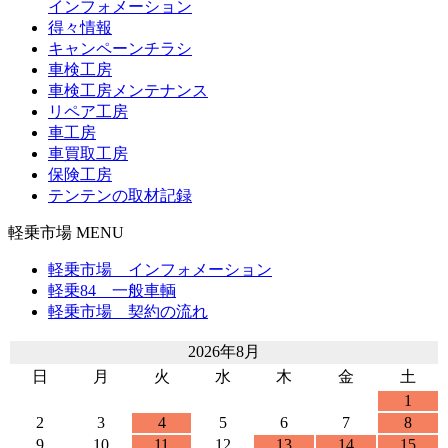
インフォメーション
得々情報
キャンペーンチラシ
車検工房
車検工房メンテナンス
リペア工房
車工房
車買取工房
保険工房
テンテンの取材記録
軽乗市場 MENU
軽乗市場 インフォメーション
軽乗84 一般車輌
軽乗市場 契約の流れ
2026年8月
日
月
火
水
木
金
土
1
2
3
4
5
6
7
8
9
10
11
12
13
14
15