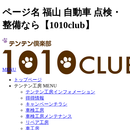
ページ名 福山 自動車 点検・
整備なら【1010club】
MENU
トップページ
テンテン工房 MENU
テンテン工房インフォメーション
得得情報
キャンペーンチラシ
車検工房
車検工房メンテナンス
リペア工房
車工房