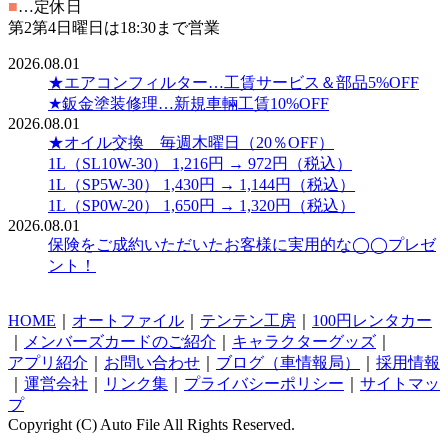
■
…定休日
第2第4日曜日は18:30まで営業
2026.08.01
★エアコンフィルター…工賃サービス＆部品5%OFF
★鈑金塗装修理…新規車輛工賃10%OFF
2026.08.01
★オイル交換 毎週木曜日（20％OFF）
1L（SL10W-30） 1,216円 → 972円（税込）
1L（SP5W-30） 1,430円 → 1,144円（税込）
1L（SP0W-20） 1,650円 → 1,320円（税込）
2026.08.01
保険をご成約いただいたお客様に実用的な◯◯プレゼ
ント！
HOME
｜
オートファイル
｜
テンテン工房
｜
100円レンタカー
｜
メンバーズカードのご紹介
｜
キャラクターグッズ
｜
アプリ紹介
｜
お問い合わせ
｜
ブログ（車情報局）
｜
採用情報
｜
運営会社
｜
リンク集
｜
プライバシーポリシー
｜
サイトマッ
プ
Copyright (C) Auto File All Rights Reserved.