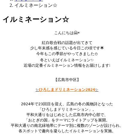
イルミネーション☆
イルミネーション☆
こんにちは🤗☀

紅白歌合戦の話題が出てきて

少し年末感を感じている今日この頃です🌟

今年もこの季節がやってきました⛄

冬といえばイルミネーション✨

近場の定番イルミネーション情報をお届けします❕

✨
ひろしまドリミネーション2024
✨
2024年で23回目を迎え、広島の冬の風物詩となった

「ひろしまドリミネーション」。

平和大通りをはじめとした広島市内中心部で、

「おとぎの国」をテーマにライトアップを展開。

平和大通りの南北緑地帯にテーマ別に複数のゾーンが設けられ、

各スポットで趣向を凝らしたイルミネーションを実施。
