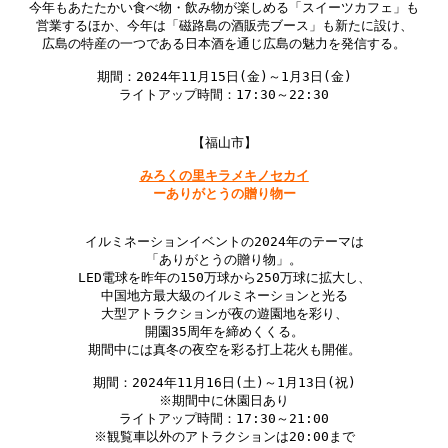
今年もあたたかい食べ物・飲み物が楽しめる「スイーツカフェ」も

営業するほか、今年は「磁路島の酒販売ブース」も新たに設け、

広島の特産の一つである日本酒を通じ広島の魅力を発信する。

期間：2024年11月15日(金)～1月3日(金)

ライトアップ時間：17:30～22:30

【福山市】

みろくの里キラメキノセカイ

ーありがとうの贈り物ー
イルミネーションイベントの2024年のテーマは

「ありがとうの贈り物」。

LED電球を昨年の150万球から250万球に拡大し、

中国地方最大級のイルミネーションと光る

大型アトラクションが夜の遊園地を彩り、

開園35周年を締めくくる。

期間中には真冬の夜空を彩る打上花火も開催。

期間：2024年11月16日(土)～1月13日(祝)

※期間中に休園日あり

ライトアップ時間：17:30～21:00

※観覧車以外のアトラクションは20:00まで
