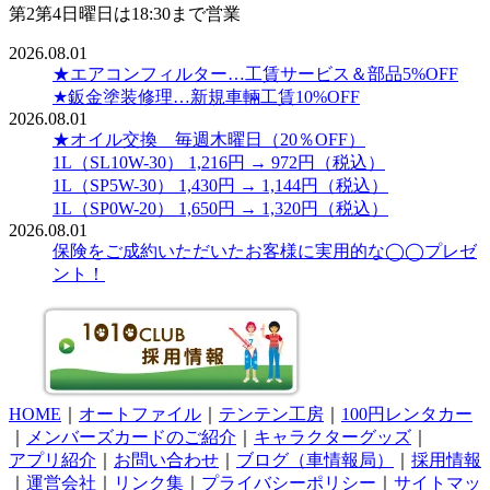
第2第4日曜日は18:30まで営業
2026.08.01
★エアコンフィルター…工賃サービス＆部品5%OFF
★鈑金塗装修理…新規車輛工賃10%OFF
2026.08.01
★オイル交換 毎週木曜日（20％OFF）
1L（SL10W-30） 1,216円 → 972円（税込）
1L（SP5W-30） 1,430円 → 1,144円（税込）
1L（SP0W-20） 1,650円 → 1,320円（税込）
2026.08.01
保険をご成約いただいたお客様に実用的な◯◯プレゼ
ント！
HOME
｜
オートファイル
｜
テンテン工房
｜
100円レンタカー
｜
メンバーズカードのご紹介
｜
キャラクターグッズ
｜
アプリ紹介
｜
お問い合わせ
｜
ブログ（車情報局）
｜
採用情報
｜
運営会社
｜
リンク集
｜
プライバシーポリシー
｜
サイトマッ