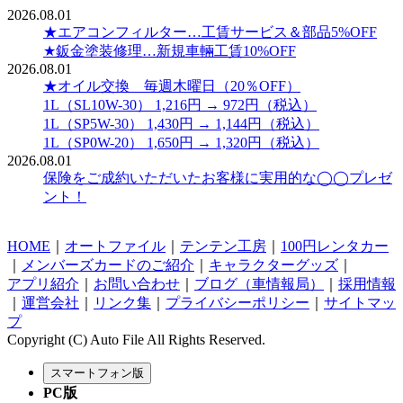
2026.08.01
★エアコンフィルター…工賃サービス＆部品5%OFF
★鈑金塗装修理…新規車輛工賃10%OFF
2026.08.01
★オイル交換 毎週木曜日（20％OFF）
1L（SL10W-30） 1,216円 → 972円（税込）
1L（SP5W-30） 1,430円 → 1,144円（税込）
1L（SP0W-20） 1,650円 → 1,320円（税込）
2026.08.01
保険をご成約いただいたお客様に実用的な◯◯プレゼ
ント！
HOME
｜
オートファイル
｜
テンテン工房
｜
100円レンタカー
｜
メンバーズカードのご紹介
｜
キャラクターグッズ
｜
アプリ紹介
｜
お問い合わせ
｜
ブログ（車情報局）
｜
採用情報
｜
運営会社
｜
リンク集
｜
プライバシーポリシー
｜
サイトマッ
プ
Copyright (C) Auto File All Rights Reserved.
PC版