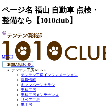
ページ名 福山 自動車 点検・
整備なら【1010club】
MENU
トップページ
テンテン工房 MENU
テンテン工房インフォメーション
得得情報
キャンペーンチラシ
車検工房
車検工房メンテナンス
リペア工房
車工房