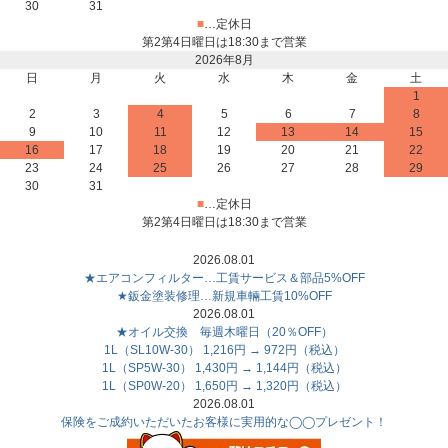
30
31
■
…定休日
第2第4日曜日は18:30まで営業
2026年8月
日
月
火
水
木
金
土
1
2
3
4
5
6
7
8
9
10
11
12
13
14
15
16
17
18
19
20
21
22
23
24
25
26
27
28
29
30
31
■
…定休日
第2第4日曜日は18:30まで営業
2026.08.01
★エアコンフィルター…工賃サービス＆部品5%OFF
★鈑金塗装修理…新規車輛工賃10%OFF
2026.08.01
★オイル交換 毎週木曜日（20％OFF）
1L（SL10W-30） 1,216円 → 972円（税込）
1L（SP5W-30） 1,430円 → 1,144円（税込）
1L（SP0W-20） 1,650円 → 1,320円（税込）
2026.08.01
保険をご成約いただいたお客様に実用的な◯◯プレゼント！