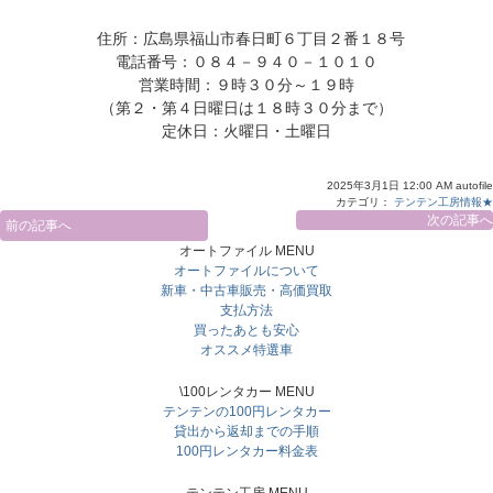
 住所：広島県福山市春日町６丁目２番１８号

電話番号：０８４－９４０－１０１０

営業時間：９時３０分～１９時

（第２・第４日曜日は１８時３０分まで）

定休日：火曜日・土曜日
2025年3月1日 12:00 AM autofile
カテゴリ：
テンテン工房情報★
次の記事へ
前の記事へ
オートファイル MENU
オートファイルについて
新車・中古車販売・高価買取
支払方法
買ったあとも安心
オススメ特選車
\100レンタカー MENU
テンテンの100円レンタカー
貸出から返却までの手順
100円レンタカー料金表