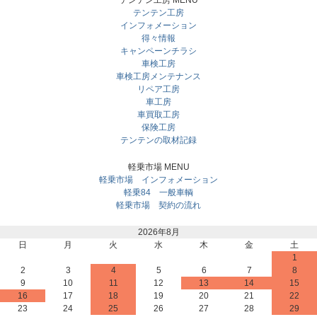
テンテン工房 MENU
テンテン工房
インフォメーション
得々情報
キャンペーンチラシ
車検工房
車検工房メンテナンス
リペア工房
車工房
車買取工房
保険工房
テンテンの取材記録
軽乗市場 MENU
軽乗市場 インフォメーション
軽乗84 一般車輌
軽乗市場 契約の流れ
2026年8月
日
月
火
水
木
金
土
1
2
3
4
5
6
7
8
9
10
11
12
13
14
15
16
17
18
19
20
21
22
23
24
25
26
27
28
29