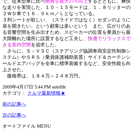
で、従来型車に比べ
燃費を最大15％向上
するとともに、爽快
な走りを実現した。１０・１５モードは、１．８リッターの
２ＷＤ車で１６．０ｋｍ／Ｌとなっている。
３列シートが欲しい、（スライドではなく）セダンのように
扉を開きたい、という顧客は多いという また、広がりのあ
る音響空間を生み出すため、スピーカーの位置を乗員から最
大限離れた場所に設置するなど工夫し、
快適でリラックスで
きる室内空間
を追求した。
さらに、Ｓ－ＶＳＣ（ステアリング協調車両安定性制御シ
ステム）やＳＲＳ（乗員保護補助装置）サイド＆カーテンシ
ールドエアバッグを全車に標準装備するなど、安全性能も向
上させた。
価格帯は、１８４万～２４８万円。
2009年4月17日 5:44 PM autofile
カテゴリ：
クルマ最新情報★
前の記事へ
次の記事へ
オートファイル MENU