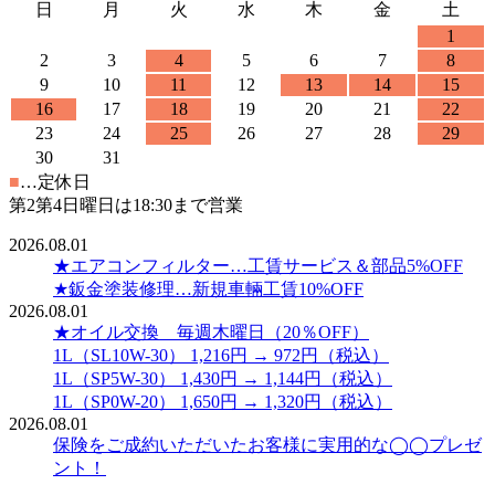
日
月
火
水
木
金
土
1
2
3
4
5
6
7
8
9
10
11
12
13
14
15
16
17
18
19
20
21
22
23
24
25
26
27
28
29
30
31
■
…定休日
第2第4日曜日は18:30まで営業
2026.08.01
★エアコンフィルター…工賃サービス＆部品5%OFF
★鈑金塗装修理…新規車輛工賃10%OFF
2026.08.01
★オイル交換 毎週木曜日（20％OFF）
1L（SL10W-30） 1,216円 → 972円（税込）
1L（SP5W-30） 1,430円 → 1,144円（税込）
1L（SP0W-20） 1,650円 → 1,320円（税込）
2026.08.01
保険をご成約いただいたお客様に実用的な◯◯プレゼ
ント！