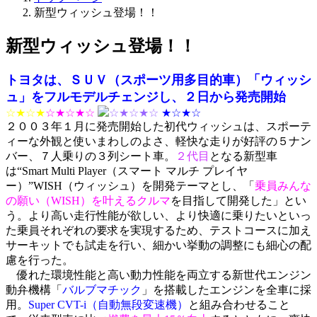
新型ウィッシュ登場！！
新型ウィッシュ登場！！
トヨタは、ＳＵＶ（スポーツ用多目的車）「ウィッシ
ュ」をフルモデルチェンジし、２日から発売開始
☆★☆★
☆★☆★☆
☆★☆★☆
★☆★☆
２００３年１月に発売開始した初代ウィッシュは、スポーテ
ィーな外観と使いまわしのよさ、軽快な走りが好評の５ナン
バー、７人乗りの３列シート車。
２代目
となる新型車
は“Smart Multi Player（スマート マルチ プレイヤ
ー）”WISH（ウィッシュ）を開発テーマとし、「
乗員みんな
の願い（WISH）を叶えるクルマ
を目指して開発した」とい
う。より高い走行性能が欲しい、より快適に乗りたいといっ
た乗員それぞれの要求を実現するため、テストコースに加え
サーキットでも試走を行い、細かい挙動の調整にも細心の配
慮を行った。
優れた環境性能と高い動力性能を両立する新世代エンジン
動弁機構「
バルブマチック
」を搭載したエンジンを全車に採
用。
Super CVT-i（自動無段変速機）
と組み合わせること