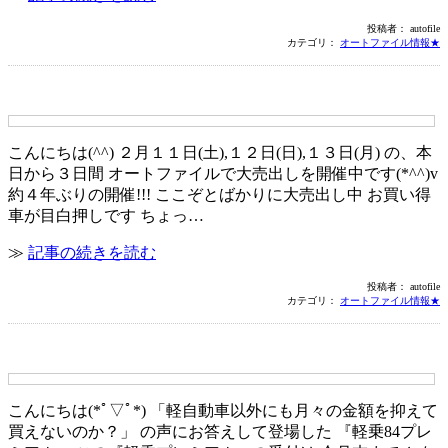
投稿者： autofile
カテゴリ：
オートファイル情報★
大売出し開催中！！
こんにちは(^^) ２月１１日(土),１２日(日),１３日(月) の、本
日から３日間 オートファイルで大売出しを開催中です(*^^)v
約４年ぶりの開催!!! ここぞとばかりに大売出し中 お買い得
車が目白押しです ちょっ…
≫
記事の続きを読む
投稿者： autofile
カテゴリ：
オートファイル情報★
軽乗84プレミアム★彡
こんにちは(*ﾟ▽ﾟ*) 「軽自動車以外にも月々の金額を抑えて
買えないのか？」 の声にお答えして登場した 『軽乗84プレ