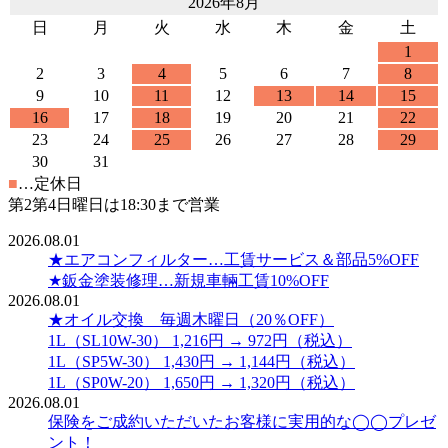
2026年8月
日
月
火
水
木
金
土
1
2
3
4
5
6
7
8
9
10
11
12
13
14
15
16
17
18
19
20
21
22
23
24
25
26
27
28
29
30
31
■
…定休日
第2第4日曜日は18:30まで営業
2026.08.01
★エアコンフィルター…工賃サービス＆部品5%OFF
★鈑金塗装修理…新規車輛工賃10%OFF
2026.08.01
★オイル交換 毎週木曜日（20％OFF）
1L（SL10W-30） 1,216円 → 972円（税込）
1L（SP5W-30） 1,430円 → 1,144円（税込）
1L（SP0W-20） 1,650円 → 1,320円（税込）
2026.08.01
保険をご成約いただいたお客様に実用的な◯◯プレゼ
ント！