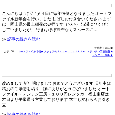
こんにちはヽ(´▽｀)/ ４日に毎年恒例となりました オートフ
ァイル新年会を行いました しばしお付き合いください まず
は、岡山県の最上稲荷の参拝です（^人^） 渋滞にびくびく
していましたが、 行きはほぼ渋滞なくスムーズに…
≫
記事の続きを読む
投稿者： autofile
カテゴリ：
オートファイル情報★
スタッフのＦｒｅｅ ｔａｌｋｉｎｇ♪
テンテン工房情報★
レンタカー情報★
１月限定企画－オートファイル編－
改めまして 新年明けましておめでとうございます 旧年中は
格別のご厚情を賜り、誠にありがとうございました オート
ファイル・テンテン工房・１００円レンタカー福山東店は
本日より平常通り営業しております 本年も変わらぬお引き
立…
≫
記事の続きを読む