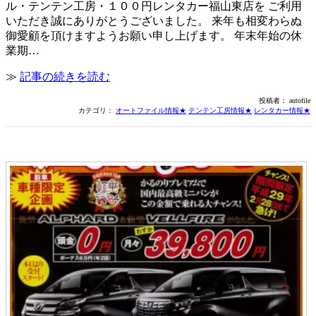
ル・テンテン工房・１００円レンタカー福山東店を ご利用
いただき誠にありがとうございました。 来年も相変わらぬ
御愛顧を頂けますようお願い申し上げます。 年末年始の休
業期…
≫
記事の続きを読む
投稿者： autofile
カテゴリ：
オートファイル情報★
テンテン工房情報★
レンタカー情報★
軽乗84プレミアム☆彡