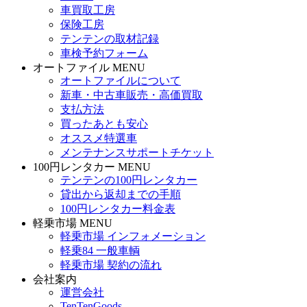
車買取工房
保険工房
テンテンの取材記録
車検予約フォーム
オートファイル MENU
オートファイルについて
新車・中古車販売・高価買取
支払方法
買ったあとも安心
オススメ特選車
メンテナンスサポートチケット
100円レンタカー MENU
テンテンの100円レンタカー
貸出から返却までの手順
100円レンタカー料金表
軽乗市場 MENU
軽乗市場 インフォメーション
軽乗84 一般車輌
軽乗市場 契約の流れ
会社案内
運営会社
TenTenGoods