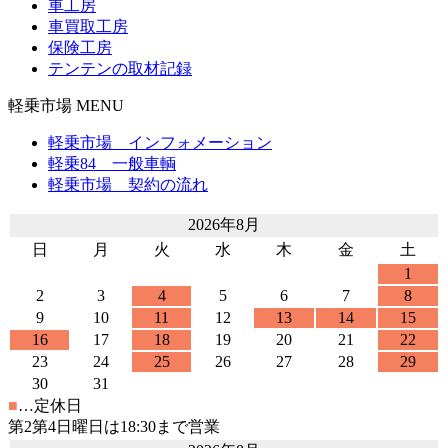
車工房
車買取工房
保険工房
テンテンの取材記録
軽乗市場 MENU
軽乗市場 インフォメーション
軽乗84 一般車輌
軽乗市場 契約の流れ
2026年8月
日
月
火
水
木
金
土
1
2
3
4
5
6
7
8
9
10
11
12
13
14
15
16
17
18
19
20
21
22
23
24
25
26
27
28
29
30
31
■
…定休日
第2第4日曜日は18:30まで営業