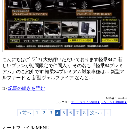
こんにちは(*ﾟ▽ﾟ*) 大好評いただいております軽乗84に 新
しいプランが期間限定で仲間入り その名も『軽乗84プレミ
アム』のご紹介です 軽乗84プレミアム対象車種は… 新型ア
ルファード と 新型ヴェルファイア なんと…
≫
記事の続きを読む
投稿者： autofile
カテゴリ：
オートファイル情報★
テンテン工房情報★
‹ 前へ
1
2
3
5
6
7
8
次へ ›
»
4
オートファイル MENU