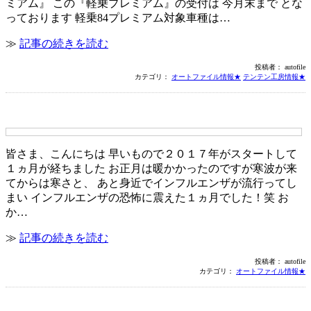
ミアム』 この『軽乗プレミアム』の受付は 今月末まで とな
っております 軽乗84プレミアム対象車種は…
≫
記事の続きを読む
投稿者： autofile
カテゴリ：
オートファイル情報★
テンテン工房情報★
２月限定企画―オートファイル編―
皆さま、こんにちは 早いもので２０１７年がスタートして
１ヵ月が経ちました お正月は暖かかったのですが寒波が来
てからは寒さと、 あと身近でインフルエンザが流行ってし
まい インフルエンザの恐怖に震えた１ヵ月でした！笑 お
か…
≫
記事の続きを読む
投稿者： autofile
カテゴリ：
オートファイル情報★
２０１７年 新年会