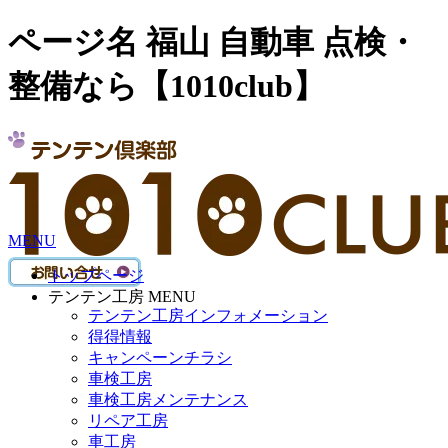
ページ名 福山 自動車 点検・
整備なら【1010club】
MENU
トップページ
テンテン工房 MENU
テンテン工房インフォメーション
得得情報
キャンペーンチラシ
車検工房
車検工房メンテナンス
リペア工房
車工房