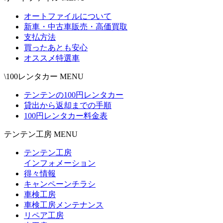
オートファイルについて
新車・中古車販売・高価買取
支払方法
買ったあとも安心
オススメ特選車
\100レンタカー MENU
テンテンの100円レンタカー
貸出から返却までの手順
100円レンタカー料金表
テンテン工房 MENU
テンテン工房
インフォメーション
得々情報
キャンペーンチラシ
車検工房
車検工房メンテナンス
リペア工房