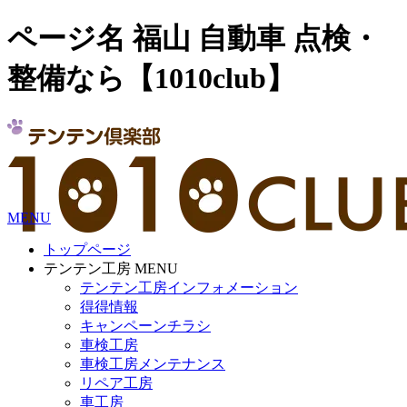
ページ名 福山 自動車 点検・
整備なら【1010club】
MENU
トップページ
テンテン工房 MENU
テンテン工房インフォメーション
得得情報
キャンペーンチラシ
車検工房
車検工房メンテナンス
リペア工房
車工房