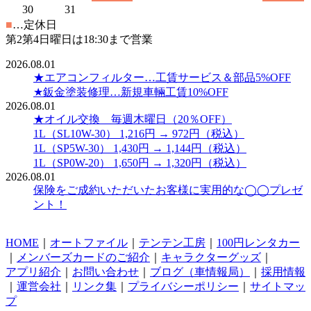
30
31
■
…定休日
第2第4日曜日は18:30まで営業
2026.08.01
★エアコンフィルター…工賃サービス＆部品5%OFF
★鈑金塗装修理…新規車輛工賃10%OFF
2026.08.01
★オイル交換 毎週木曜日（20％OFF）
1L（SL10W-30） 1,216円 → 972円（税込）
1L（SP5W-30） 1,430円 → 1,144円（税込）
1L（SP0W-20） 1,650円 → 1,320円（税込）
2026.08.01
保険をご成約いただいたお客様に実用的な◯◯プレゼ
ント！
HOME
｜
オートファイル
｜
テンテン工房
｜
100円レンタカー
｜
メンバーズカードのご紹介
｜
キャラクターグッズ
｜
アプリ紹介
｜
お問い合わせ
｜
ブログ（車情報局）
｜
採用情報
｜
運営会社
｜
リンク集
｜
プライバシーポリシー
｜
サイトマッ
プ