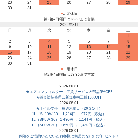
23
24
25
26
27
28
29
30
31
■
…定休日
第2第4日曜日は18:30まで営業
2026年8月
日
月
火
水
木
金
土
1
2
3
4
5
6
7
8
9
10
11
12
13
14
15
16
17
18
19
20
21
22
23
24
25
26
27
28
29
30
31
■
…定休日
第2第4日曜日は18:30まで営業
2026.08.01
★エアコンフィルター…工賃サービス＆部品5%OFF
★鈑金塗装修理…新規車輛工賃10%OFF
2026.08.01
★オイル交換 毎週木曜日（20％OFF）
1L（SL10W-30） 1,216円 → 972円（税込）
1L（SP5W-30） 1,430円 → 1,144円（税込）
1L（SP0W-20） 1,650円 → 1,320円（税込）
2026.08.01
保険をご成約いただいたお客様に実用的な◯◯プレゼント！