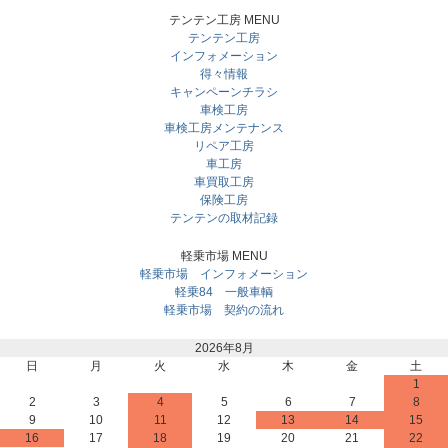
テンテン工房 MENU
テンテン工房
インフォメーション
得々情報
キャンペーンチラシ
車検工房
車検工房メンテナンス
リペア工房
車工房
車買取工房
保険工房
テンテンの取材記録
軽乗市場 MENU
軽乗市場 インフォメーション
軽乗84 一般車輌
軽乗市場 契約の流れ
2026年8月
日
月
火
水
木
金
土
1
2
3
4
5
6
7
8
9
10
11
12
13
14
15
16
17
18
19
20
21
22