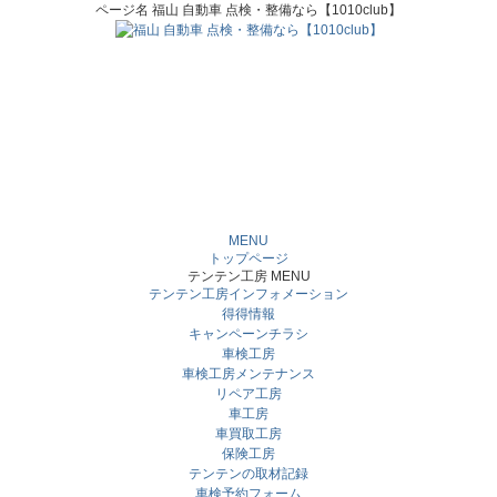
ページ名 福山 自動車 点検・整備なら【1010club】
MENU
トップページ
テンテン工房 MENU
テンテン工房インフォメーション
得得情報
キャンペーンチラシ
車検工房
車検工房メンテナンス
リペア工房
車工房
車買取工房
保険工房
テンテンの取材記録
車検予約フォーム