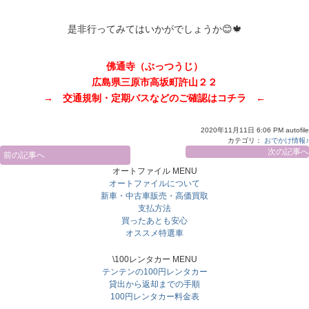
是非行ってみてはいかがでしょうか😊🍁
佛通寺（ぶっつうじ）
広島県三原市高坂町許山２２
→
交通規制・定期バスなどのご確認はコチラ
←
2020年11月11日 6:06 PM autofile
カテゴリ：
おでかけ情報♪
次の記事へ
前の記事へ
オートファイル MENU
オートファイルについて
新車・中古車販売・高価買取
支払方法
買ったあとも安心
オススメ特選車
\100レンタカー MENU
テンテンの100円レンタカー
貸出から返却までの手順
100円レンタカー料金表